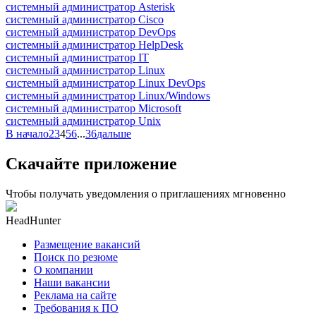
системный администратор Asterisk
системный администратор Cisco
системный администратор DevOps
системный администратор HelpDesk
системный администратор IT
системный администратор Linux
системный администратор Linux DevOps
системный администратор Linux/Windows
системный администратор Microsoft
системный администратор Unix
В начало
2
3
4
5
6
...
36
дальше
Скачайте приложение
Чтобы получать уведомления о приглашениях мгновенно
HeadHunter
Размещение вакансий
Поиск по резюме
О компании
Наши вакансии
Реклама на сайте
Требования к ПО