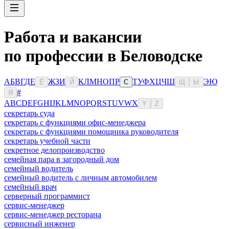
Работа и вакансии
по профессии в Беловодске
А
Б
В
Г
Д
Е
Ж
З
И
К
Л
М
Н
О
П
Р
Т
У
Ф
Х
Ц
Ч
Ш
Э
Ю
Ё
Й
С
Щ
Ы
#
Я
A
B
C
D
E
F
G
H
I
J
K
L
M
N
O
P
Q
R
S
T
U
V
W
X
Y
Z
секретарь суда
секретарь с функциями офис-менеджера
секретарь с функциями помощника руководителя
секретарь учебной части
секретное делопроизводство
семейная пара в загородный дом
семейный водитель
семейный водитель с личным автомобилем
семейный врач
серверный программист
сервис-менеджер
сервис-менеджер ресторана
сервисный инженер