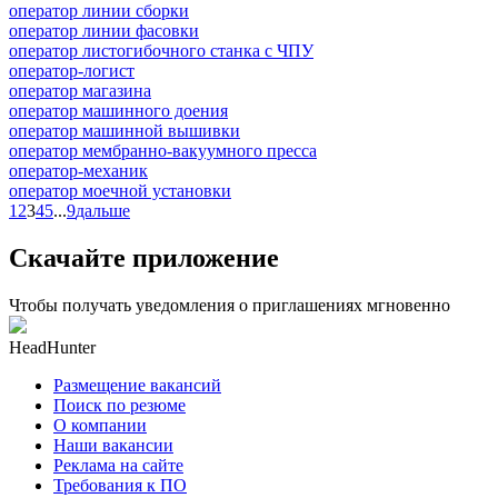
оператор линии сборки
оператор линии фасовки
оператор листогибочного станка с ЧПУ
оператор-логист
оператор магазина
оператор машинного доения
оператор машинной вышивки
оператор мембранно-вакуумного пресса
оператор-механик
оператор моечной установки
1
2
3
4
5
...
9
дальше
Скачайте приложение
Чтобы получать уведомления о приглашениях мгновенно
HeadHunter
Размещение вакансий
Поиск по резюме
О компании
Наши вакансии
Реклама на сайте
Требования к ПО