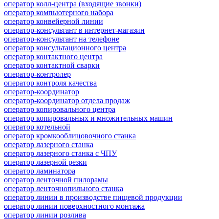
оператор колл-центра (входящие звонки)
оператор компьютерного набора
оператор конвейерной линии
оператор-консультант в интернет-магазин
оператор-консультант на телефоне
оператор консультационного центра
оператор контактного центра
оператор контактной сварки
оператор-контролер
оператор контроля качества
оператор-координатор
оператор-координатор отдела продаж
оператор копировального центра
оператор копировальных и множительных машин
оператор котельной
оператор кромкооблицовочного станка
оператор лазерного станка
оператор лазерного станка с ЧПУ
оператор лазерной резки
оператор ламинатора
оператор ленточной пилорамы
оператор ленточнопильного станка
оператор линии в производстве пищевой продукции
оператор линии поверхностного монтажа
оператор линии розлива