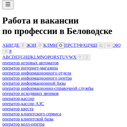
Работа и вакансии
по профессии в Беловодске
А
Б
В
Г
Д
Е
Ж
З
И
К
Л
М
Н
П
Р
С
Т
У
Ф
Х
Ц
Ч
Ш
Э
Ю
Ё
Й
О
Щ
Ы
#
Я
A
B
C
D
E
F
G
H
I
J
K
L
M
N
O
P
Q
R
S
T
U
V
W
X
Y
Z
оператор игровых автоматов
оператор интернет-магазина
оператор информационного отдела
оператор информационного центра
оператор информационной базы
оператор информационно-справочной службы
оператор исходящих звонков
оператор-кассир
оператор-кассир АЗС
оператор квеста
оператор клиентского сервиса
оператор клиентской базы
оператор колл-центра