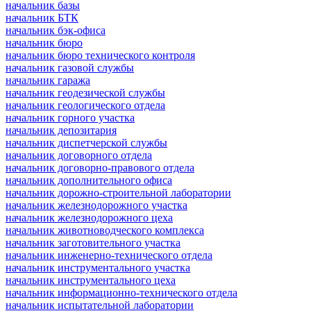
начальник базы
начальник БТК
начальник бэк-офиса
начальник бюро
начальник бюро технического контроля
начальник газовой службы
начальник гаража
начальник геодезической службы
начальник геологического отдела
начальник горного участка
начальник депозитария
начальник диспетчерской службы
начальник договорного отдела
начальник договорно-правового отдела
начальник дополнительного офиса
начальник дорожно-строительной лаборатории
начальник железнодорожного участка
начальник железнодорожного цеха
начальник животноводческого комплекса
начальник заготовительного участка
начальник инженерно-технического отдела
начальник инструментального участка
начальник инструментального цеха
начальник информационно-технического отдела
начальник испытательной лаборатории