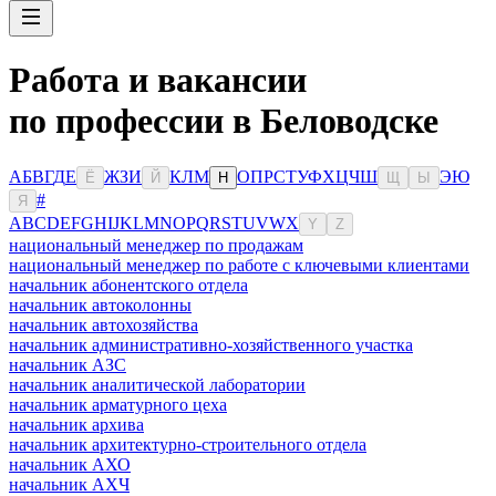
Работа и вакансии
по профессии в Беловодске
А
Б
В
Г
Д
Е
Ж
З
И
К
Л
М
О
П
Р
С
Т
У
Ф
Х
Ц
Ч
Ш
Э
Ю
Ё
Й
Н
Щ
Ы
#
Я
A
B
C
D
E
F
G
H
I
J
K
L
M
N
O
P
Q
R
S
T
U
V
W
X
Y
Z
национальный менеджер по продажам
национальный менеджер по работе с ключевыми клиентами
начальник абонентского отдела
начальник автоколонны
начальник автохозяйства
начальник административно-хозяйственного участка
начальник АЗС
начальник аналитической лаборатории
начальник арматурного цеха
начальник архива
начальник архитектурно-строительного отдела
начальник АХО
начальник АХЧ