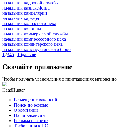
начальник кадровой службы
начальник казначейства
начальник канцелярии
начальник карьера
начальник колбасного цеха
начальник колонны
начальник коммерческой службы
начальник компрессорного цеха
начальник кондитерского цеха
начальник конструкторского бюро
1
2
3
4
5
...
10
дальше
Скачайте приложение
Чтобы получать уведомления о приглашениях мгновенно
HeadHunter
Размещение вакансий
Поиск по резюме
О компании
Наши вакансии
Реклама на сайте
Требования к ПО