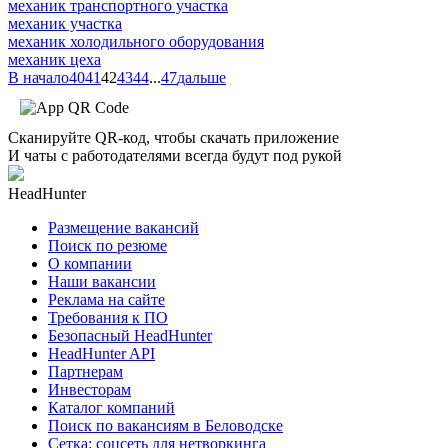
механик транспортного участка
механик участка
механик холодильного оборудования
механик цеха
В начало
40
41
42
43
44
...
47
дальше
Сканируйте QR-код, чтобы скачать приложение
И чаты с работодателями всегда будут под рукой
HeadHunter
Размещение вакансий
Поиск по резюме
О компании
Наши вакансии
Реклама на сайте
Требования к ПО
Безопасный HeadHunter
HeadHunter API
Партнерам
Инвесторам
Каталог компаний
Поиск по вакансиям в Беловодске
Сетка: соцсеть для нетворкинга