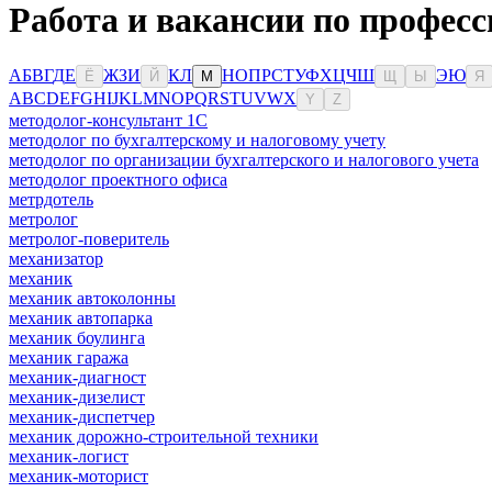
Работа и вакансии по професс
А
Б
В
Г
Д
Е
Ж
З
И
К
Л
Н
О
П
Р
С
Т
У
Ф
Х
Ц
Ч
Ш
Э
Ю
Ё
Й
М
Щ
Ы
Я
A
B
C
D
E
F
G
H
I
J
K
L
M
N
O
P
Q
R
S
T
U
V
W
X
Y
Z
методолог-консультант 1С
методолог по бухгалтерскому и налоговому учету
методолог по организации бухгалтерского и налогового учета
методолог проектного офиса
метрдотель
метролог
метролог-поверитель
механизатор
механик
механик автоколонны
механик автопарка
механик боулинга
механик гаража
механик-диагност
механик-дизелист
механик-диспетчер
механик дорожно-строительной техники
механик-логист
механик-моторист