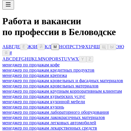
Работа и вакансии
по профессии в Беловодске
А
Б
В
Г
Д
Е
Ж
З
И
К
Л
Н
О
П
Р
С
Т
У
Ф
Х
Ц
Ч
Ш
Э
Ю
Ё
Й
М
Щ
Ы
#
Я
A
B
C
D
E
F
G
H
I
J
K
L
M
N
O
P
Q
R
S
T
U
V
W
X
Y
Z
менеджер по продажам кофе
менеджер по продажам кредитных продуктов
менеджер по продажам крепежа
менеджер по продажам кровельных и фасадных материалов
менеджер по продажам кровельных материалов
менеджер по продажам крупным корпоративным клиентам
менеджер по продажам курьерских услуг
менеджер по продажам кухонной мебели
менеджер по продажам кухонь
менеджер по продажам лабораторного оборудования
менеджер по продажам лакокрасочных материалов
менеджер по продажам легковых автомобилей
менеджер по продажам лекарственных средств