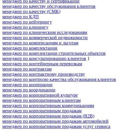
менеджер по качеству и сертификации
менеджер по качеству обслуживания клиентов
менеджер по качеству (СМК)
менеджер по КДП
менеджер по кейтерингу
менеджер по клинингу
менеджер по клиническим исследованиям
менеджер по коммерческой недвижимости
менеджер по компенсациям и льготам
менеджер по комплектации
менеджер по комплектации строительных объектов
менеджер по консультированию клиентов
1
менеджер по контейнерным перевозкам
менеджер по контрактам
менеджер по контрактному производству
менеджер по контролю качества обслуживания клиентов
менеджер по кооперации
менеджер по координации
менеджер по корпоративной культуре
менеджер по корпоративным клиентам
менеджер по корпоративным коммуникациям
менеджер по корпоративным продажам
менеджер по корпоративным продажам (B2B)
менеджер по корпоративным продажам автомобилей
менеджер по корпоративным продажам услуг сервиса