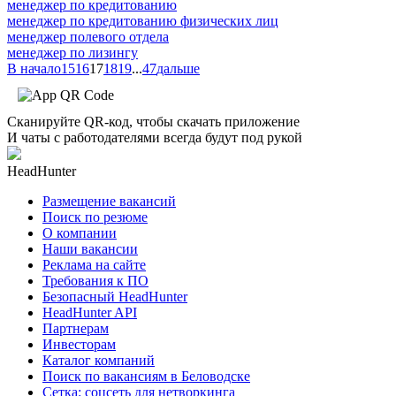
менеджер по кредитованию
менеджер по кредитованию физических лиц
менеджер полевого отдела
менеджер по лизингу
В начало
15
16
17
18
19
...
47
дальше
Сканируйте QR-код, чтобы скачать приложение
И чаты с работодателями всегда будут под рукой
HeadHunter
Размещение вакансий
Поиск по резюме
О компании
Наши вакансии
Реклама на сайте
Требования к ПО
Безопасный HeadHunter
HeadHunter API
Партнерам
Инвесторам
Каталог компаний
Поиск по вакансиям в Беловодске
Сетка: соцсеть для нетворкинга