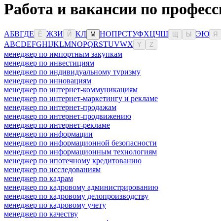
Работа и вакансии по професс
А
Б
В
Г
Д
Е
Ж
З
И
К
Л
Н
О
П
Р
С
Т
У
Ф
Х
Ц
Ч
Ш
Э
Ю
Ё
Й
М
Щ
Ы
Я
A
B
C
D
E
F
G
H
I
J
K
L
M
N
O
P
Q
R
S
T
U
V
W
X
Y
Z
менеджер по импортным закупкам
менеджер по инвестициям
менеджер по индивидуальному туризму
менеджер по инновациям
менеджер по интернет-коммуникациям
менеджер по интернет-маркетингу и рекламе
менеджер по интернет-продажам
менеджер по интернет-продвижению
менеджер по интернет-рекламе
менеджер по информации
менеджер по информационной безопасности
менеджер по информационным технологиям
менеджер по ипотечному кредитованию
менеджер по исследованиям
менеджер по кадрам
менеджер по кадровому администрированию
менеджер по кадровому делопроизводству
менеджер по кадровому учету
менеджер по качеству