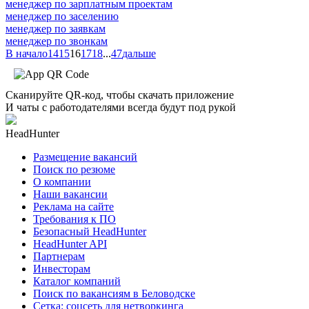
менеджер по зарплатным проектам
менеджер по заселению
менеджер по заявкам
менеджер по звонкам
В начало
14
15
16
17
18
...
47
дальше
Сканируйте QR-код, чтобы скачать приложение
И чаты с работодателями всегда будут под рукой
HeadHunter
Размещение вакансий
Поиск по резюме
О компании
Наши вакансии
Реклама на сайте
Требования к ПО
Безопасный HeadHunter
HeadHunter API
Партнерам
Инвесторам
Каталог компаний
Поиск по вакансиям в Беловодске
Сетка: соцсеть для нетворкинга