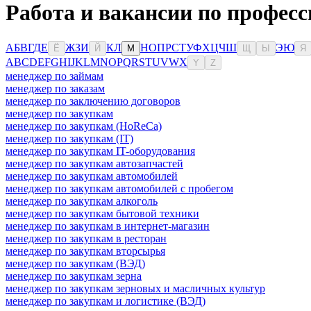
Работа и вакансии по професс
А
Б
В
Г
Д
Е
Ж
З
И
К
Л
Н
О
П
Р
С
Т
У
Ф
Х
Ц
Ч
Ш
Э
Ю
Ё
Й
М
Щ
Ы
Я
A
B
C
D
E
F
G
H
I
J
K
L
M
N
O
P
Q
R
S
T
U
V
W
X
Y
Z
менеджер по займам
менеджер по заказам
менеджер по заключению договоров
менеджер по закупкам
менеджер по закупкам (HoReCa)
менеджер по закупкам (IT)
менеджер по закупкам IT-оборудования
менеджер по закупкам автозапчастей
менеджер по закупкам автомобилей
менеджер по закупкам автомобилей с пробегом
менеджер по закупкам алкоголь
менеджер по закупкам бытовой техники
менеджер по закупкам в интернет-магазин
менеджер по закупкам в ресторан
менеджер по закупкам вторсырья
менеджер по закупкам (ВЭД)
менеджер по закупкам зерна
менеджер по закупкам зерновых и масличных культур
менеджер по закупкам и логистике (ВЭД)