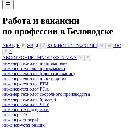
Работа и вакансии
по профессии в Беловодске
А
Б
В
Г
Д
Е
Ж
З
К
Л
М
Н
О
П
Р
С
Т
У
Ф
Х
Ц
Ч
Ш
Э
Ю
Ё
И
Й
Щ
Ы
#
Я
A
B
C
D
E
F
G
H
I
J
K
L
M
N
O
P
Q
R
S
T
U
V
W
X
Y
Z
инженер-технолог по штамповке
инженер технолог-программист
инженер-технолог (проектирование)
инженер-технолог производства
инженер-технолог РТИ
инженер-технолог РЭА
инженер-технолог сборочного производства
инженер-технолог (стажер)
инженер-технолог ЧПУ
инженер техподдержки
инженер ТО
инженер-топограф
инженер-установщик