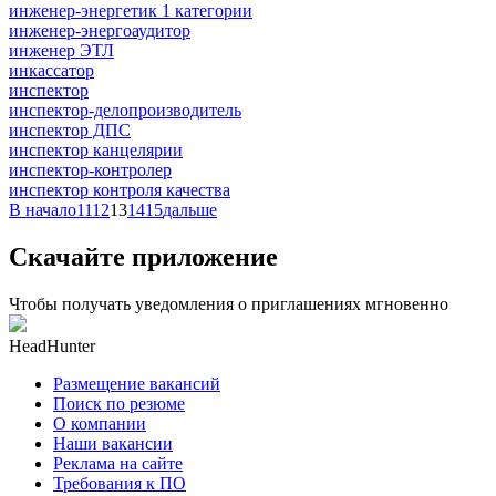
инженер-энергетик 1 категории
инженер-энергоаудитор
инженер ЭТЛ
инкассатор
инспектор
инспектор-делопроизводитель
инспектор ДПС
инспектор канцелярии
инспектор-контролер
инспектор контроля качества
В начало
11
12
13
14
15
дальше
Скачайте приложение
Чтобы получать уведомления о приглашениях мгновенно
HeadHunter
Размещение вакансий
Поиск по резюме
О компании
Наши вакансии
Реклама на сайте
Требования к ПО