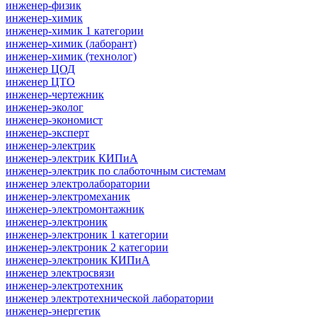
инженер-физик
инженер-химик
инженер-химик 1 категории
инженер-химик (лаборант)
инженер-химик (технолог)
инженер ЦОД
инженер ЦТО
инженер-чертежник
инженер-эколог
инженер-экономист
инженер-эксперт
инженер-электрик
инженер-электрик КИПиА
инженер-электрик по слаботочным системам
инженер электролаборатории
инженер-электромеханик
инженер-электромонтажник
инженер-электроник
инженер-электроник 1 категории
инженер-электроник 2 категории
инженер-электроник КИПиА
инженер электросвязи
инженер-электротехник
инженер электротехнической лаборатории
инженер-энергетик