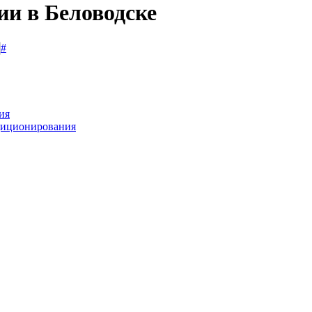
ии в Беловодске
#
ия
диционирования