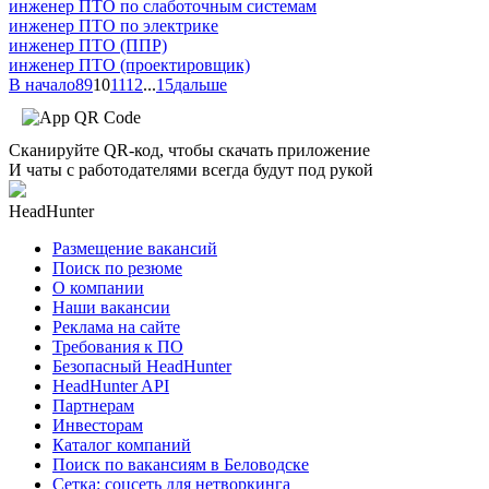
инженер ПТО по слаботочным системам
инженер ПТО по электрике
инженер ПТО (ППР)
инженер ПТО (проектировщик)
В начало
8
9
10
11
12
...
15
дальше
Сканируйте QR-код, чтобы скачать приложение
И чаты с работодателями всегда будут под рукой
HeadHunter
Размещение вакансий
Поиск по резюме
О компании
Наши вакансии
Реклама на сайте
Требования к ПО
Безопасный HeadHunter
HeadHunter API
Партнерам
Инвесторам
Каталог компаний
Поиск по вакансиям в Беловодске
Сетка: соцсеть для нетворкинга