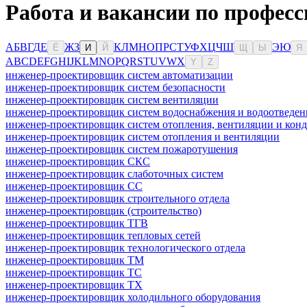
Работа и вакансии по професс
А
Б
В
Г
Д
Е
Ж
З
К
Л
М
Н
О
П
Р
С
Т
У
Ф
Х
Ц
Ч
Ш
Э
Ю
Ё
И
Й
Щ
Ы
Я
A
B
C
D
E
F
G
H
I
J
K
L
M
N
O
P
Q
R
S
T
U
V
W
X
Y
Z
инженер-проектировщик систем автоматизации
инженер-проектировщик систем безопасности
инженер-проектировщик систем вентиляции
инженер-проектировщик систем водоснабжения и водоотведен
инженер-проектировщик систем отопления, вентиляции и кон
инженер-проектировщик систем отопления и вентиляции
инженер-проектировщик систем пожаротушения
инженер-проектировщик СКС
инженер-проектировщик слаботочных систем
инженер-проектировщик СС
инженер-проектировщик строительного отдела
инженер-проектировщик (строительство)
инженер-проектировщик ТГВ
инженер-проектировщик тепловых сетей
инженер-проектировщик технологического отдела
инженер-проектировщик ТМ
инженер-проектировщик ТС
инженер-проектировщик ТХ
инженер-проектировщик холодильного оборудования