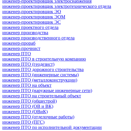
инженер-проектировщик электроснабжения
инженер-проектировщик электротехнического отдела
инженер-проектировщик ЭО
инженер-проектировщик ЭОМ
инженер-проектировщик ЭС
инженер проектного отдела
инженер производства
инженер производственного отдела
инженер-прораб
инженер-прочнист
инженер ПТО
инженер ПТО в строительную компанию
инженер ПТО (геодезист)
инженер ПТО дорожного строительства
инженер ПТО (инженерные системы)
инженер ПТО (металлоконструкции)
инженер ПТО на объект
инженер ПТО (наружные инженерные сети)
инженер ПТО на строительный объект
инженер ПТО (общестрой)
инженер ПТО (ОВ и ВК)
инженер ПТО (ОВиК)
инженер ПТО (отделочные работы)
инженер ПТО (ПГС)
инженер ПТО по исполнительной документации