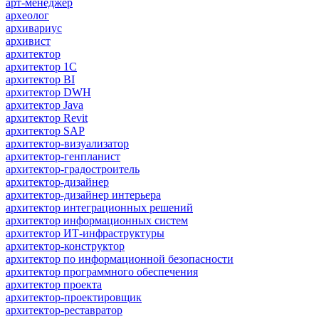
арт-менеджер
археолог
архивариус
архивист
архитектор
архитектор 1С
архитектор BI
архитектор DWH
архитектор Java
архитектор Revit
архитектор SAP
архитектор-визуализатор
архитектор-генпланист
архитектор-градостроитель
архитектор-дизайнер
архитектор-дизайнер интерьера
архитектор интеграционных решений
архитектор информационных систем
архитектор ИТ-инфраструктуры
архитектор-конструктор
архитектор по информационной безопасности
архитектор программного обеспечения
архитектор проекта
архитектор-проектировщик
архитектор-реставратор