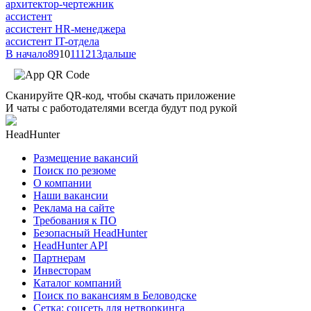
архитектор-чертежник
ассистент
ассистент HR-менеджера
ассистент IT-отдела
В начало
8
9
10
11
12
13
дальше
Сканируйте QR-код, чтобы скачать приложение
И чаты с работодателями всегда будут под рукой
HeadHunter
Размещение вакансий
Поиск по резюме
О компании
Наши вакансии
Реклама на сайте
Требования к ПО
Безопасный HeadHunter
HeadHunter API
Партнерам
Инвесторам
Каталог компаний
Поиск по вакансиям в Беловодске
Сетка: соцсеть для нетворкинга