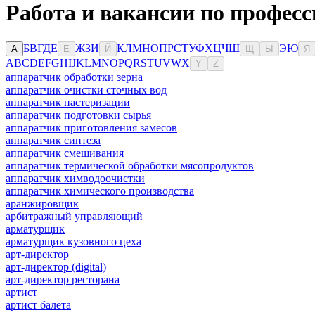
Работа и вакансии по професс
Б
В
Г
Д
Е
Ж
З
И
К
Л
М
Н
О
П
Р
С
Т
У
Ф
Х
Ц
Ч
Ш
Э
Ю
А
Ё
Й
Щ
Ы
Я
A
B
C
D
E
F
G
H
I
J
K
L
M
N
O
P
Q
R
S
T
U
V
W
X
Y
Z
аппаратчик обработки зерна
аппаратчик очистки сточных вод
аппаратчик пастеризации
аппаратчик подготовки сырья
аппаратчик приготовления замесов
аппаратчик синтеза
аппаратчик смешивания
аппаратчик термической обработки мясопродуктов
аппаратчик химводоочистки
аппаратчик химического производства
аранжировщик
арбитражный управляющий
арматурщик
арматурщик кузовного цеха
арт-директор
арт-директор (digital)
арт-директор ресторана
артист
артист балета