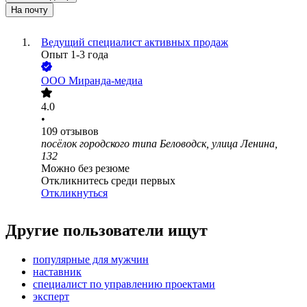
На почту
Ведущий специалист активных продаж
Опыт 1-3 года
ООО
Миранда-медиа
4.0
•
109
отзывов
посёлок городского типа Беловодск, улица Ленина,
132
Можно без резюме
Откликнитесь среди первых
Откликнуться
Другие пользователи ищут
популярные для мужчин
наставник
специалист по управлению проектами
эксперт