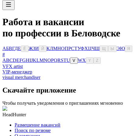
Работа и вакансии
по профессии в Беловодске
А
Б
В
Г
Д
Е
Ж
З
И
К
Л
М
Н
О
П
Р
С
Т
У
Ф
Х
Ц
Ч
Ш
Э
Ю
Ё
Й
Щ
Ы
Я
#
A
B
C
D
E
F
G
H
I
J
K
L
M
N
O
P
Q
R
S
T
U
W
X
V
Y
Z
VFX artist
VIP-менеджер
visual merchandiser
Скачайте приложение
Чтобы получать уведомления о приглашениях мгновенно
HeadHunter
Размещение вакансий
Поиск по резюме
О компании