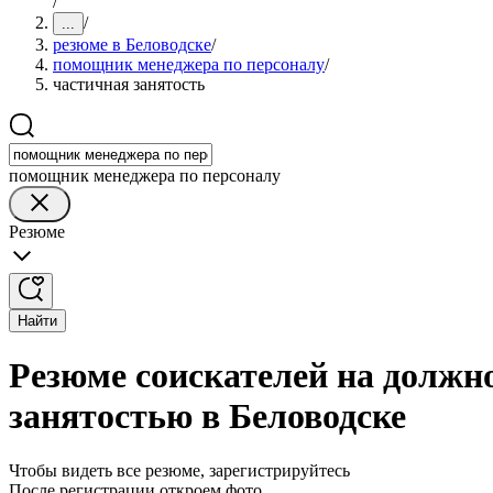
/
/
...
резюме в Беловодске
/
помощник менеджера по персоналу
/
частичная занятость
помощник менеджера по персоналу
Резюме
Найти
Резюме соискателей на должн
занятостью в Беловодске
Чтобы видеть все резюме, зарегистрируйтесь
После регистрации откроем фото