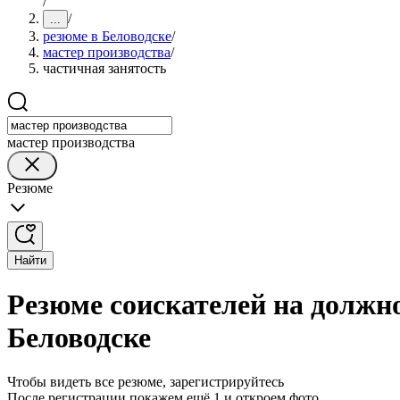
/
/
...
резюме в Беловодске
/
мастер производства
/
частичная занятость
мастер производства
Резюме
Найти
Резюме соискателей на должно
Беловодске
Чтобы видеть все резюме, зарегистрируйтесь
После регистрации покажем ещё 1 и откроем фото