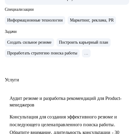
• Управляла портфелем из 30 продуктов.
• Помогаю стартапам.
Специализации
Информационные технологии
Маркетинг, реклама, PR
С чем помогу:
• Проверить ваши скиллы и разработать план роста.
Задачи
• Подготовить к собеседованиям, тестовым и самой работе.
Создать сильное резюме
Построить карьерный план
• Найти ваши точки роста и оптимальное применение
Проработать стратегию поиска работы
...
ваших текущих скиллов.
• Построить или доработать стратегию продукта.
• Понять, что делать дальше, если появилась идея продукта
• Найти зону кратного роста для вашего продукта, помочь
Услуги
посчитать рынок.
• Определить слабые места и минимизировать риски
Аудит резюме и разработка рекомендаций для Product-
вашего продукта и бизнеса
менеджеров
Консультация для создания эффективного резюме и
Кому могу помочь:
последующего целенаправленного поиска работы.
• Начинающим карьеру продакта.
Обратите внимание, длительность консультации - 30
• Профессионалам из смежных отраслей (маркетинг,