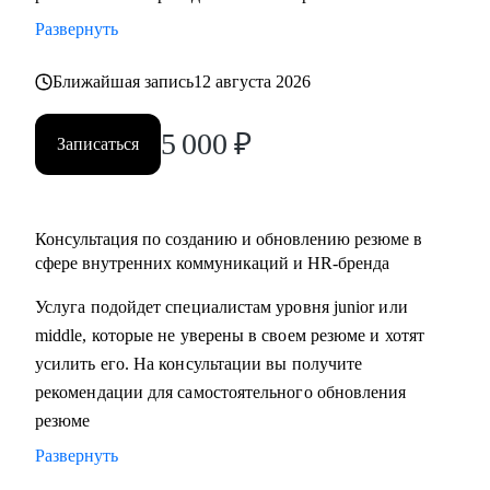
• разработать стратегию поиска работы или роста внутри
Развернуть
вашей компании
• помочь разобраться с нюансами работы по этим
Ближайшая запись
12 августа 2026
направлениями и с тем, как это устроено в различных
5 000
₽
компаниях и отраслях
Записаться
• проанализировать ваше текущее резюме и дать советы
Кому могу помочь:
Консультация по созданию и обновлению резюме в
• специалистам, которые хотят развиваться в сфере
сфере внутренних коммуникаций и HR-бренда
внутренних коммуникаций, HR-бренда, корпоративных
Услуга подойдет специалистам уровня junior или
мероприятий, комьюнити-менеджмента
middle, которые не уверены в своем резюме и хотят
• тем, кто хочет сменить карьерный трек и перейти во
усилить его. На консультации вы получите
внутриком, HR-бренд и корпоративный ивент
рекомендации для самостоятельного обновления
• специалистам уровня Junior и Middle: внутренние
резюме
коммуникации, HR-бренд, event-менеджер
Развернуть