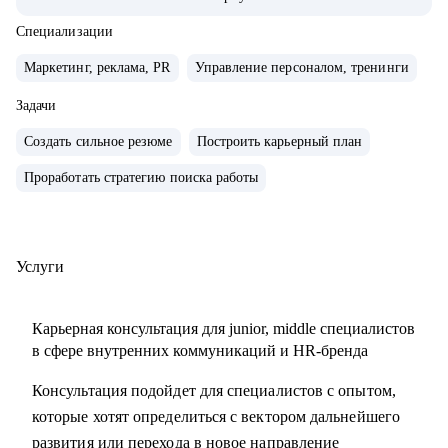
компаниях с нуля, создавал и внедрял EVP, и новые
концепции бренда работодателя
Специализации
• организовывал различные мероприятия от 10 до 1000
Маркетинг, реклама, PR
Управление персоналом, тренинги
человек для внешних и внутренних участников
• сейчас развиваю бренд работодателя в лидере HR-tech
Задачи
России.
Создать сильное резюме
Построить карьерный план
• спикер профильных конференций и эксперт в области
Проработать стратегию поиска работы
развития HR-бренда
С чем помогу:
• сформулировать карьерную цель и разработать план для
Услуги
ее достижения
• определить ваши сильные стороны и навыки,
Карьерная консультация для junior, middle специалистов
необходимые для достижения этой цели
в сфере внутренних коммуникаций и HR-бренда
• подготовиться к карьерному переходу в сферу
Консультация подойдет для специалистов с опытом,
внутренних коммуникаций, HR-бренда или
которые хотят определиться с вектором дальнейшего
корпоративного event-менеджера, особенно в ИТ-сферу
развития или перехода в новое направление
• подготовить или переработать кейсы для поиска работы