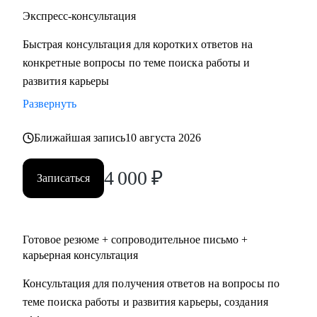
• Строительство, недвижимость
Экспресс-консультация
• Средний и высший менеджмент
Быстрая консультация для коротких ответов на
• Туризм, гостиницы, рестораны
конкретные вопросы по теме поиска работы и
• Искусство, развлечения, массмедиа
развития карьеры
• Спортивные клубы, фитнес, салоны красоты
• Административный персонал
Развернуть
Ближайшая запись
10 августа 2026
Карьера — не марафон, а экосистема. Я помогу вам
выстроить её устойчиво, грамотно и с опорой на себя.
4 000
₽
Запишитесь на консультацию — и начните путь к той
Записаться
жизни, которую вы хотите проживать.
Готовое резюме + сопроводительное письмо +
карьерная консультация
Консультация для получения ответов на вопросы по
теме поиска работы и развития карьеры, создания