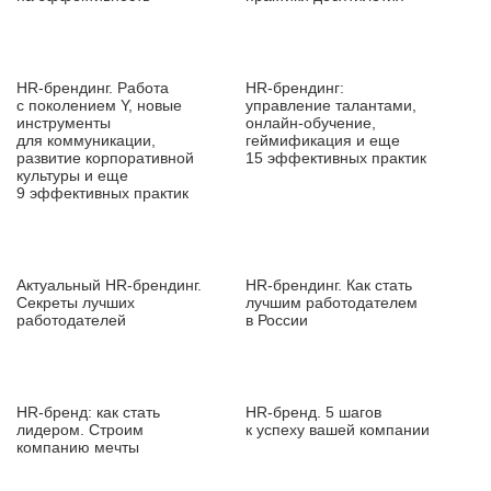
HR‑брендинг. Работа
HR‑брендинг:
с поколением Y, новые
управление талантами,
инструменты
онлайн‑обучение,
для коммуникации,
геймификация и еще
развитие корпоративной
15 эффективных практик
культуры и еще
9 эффективных практик
Актуальный HR‑брендинг.
HR‑брендинг. Как стать
Секреты лучших
лучшим работодателем
работодателей
в России
HR‑бренд: как стать
HR‑бренд. 5 шагов
лидером. Строим
к успеху вашей компании
компанию мечты