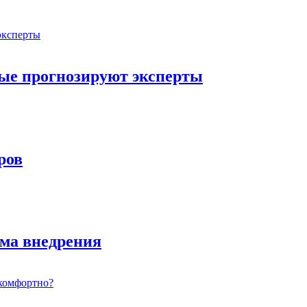
орые прогнозируют эксперты
ров
ема внедрения