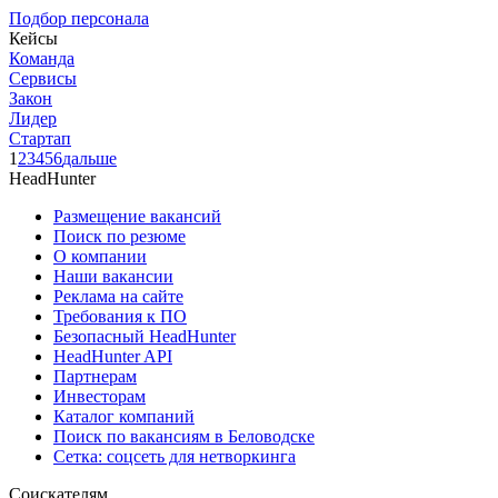
Подбор персонала
Кейсы
Команда
Сервисы
Закон
Лидер
Стартап
1
2
3
4
5
6
дальше
HeadHunter
Размещение вакансий
Поиск по резюме
О компании
Наши вакансии
Реклама на сайте
Требования к ПО
Безопасный HeadHunter
HeadHunter API
Партнерам
Инвесторам
Каталог компаний
Поиск по вакансиям в Беловодске
Сетка: соцсеть для нетворкинга
Соискателям