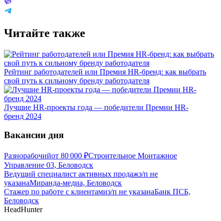
Читайте также
Рейтинг работодателей или Премия HR-бренд: как выбрать
свой путь к сильному бренду работодателя
Лучшие HR-проекты года — победители Премии HR-
бренд 2024
Вакансии дня
Разнорабочий
от
80 000
₽
Строительное Монтажное
Управление 03, Беловодск
Ведущий специалист активных продаж
з/п не
указана
Миранда-медиа, Беловодск
Стажер по работе с клиентами
з/п не указана
Банк ПСБ,
Беловодск
HeadHunter