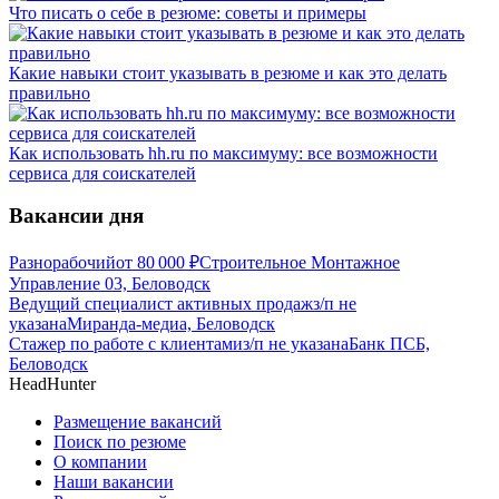
Что писать о себе в резюме: советы и примеры
Какие навыки стоит указывать в резюме и как это делать
правильно
Как использовать hh.ru по максимуму: все возможности
сервиса для соискателей
Вакансии дня
Разнорабочий
от
80 000
₽
Строительное Монтажное
Управление 03, Беловодск
Ведущий специалист активных продаж
з/п не
указана
Миранда-медиа, Беловодск
Стажер по работе с клиентами
з/п не указана
Банк ПСБ,
Беловодск
HeadHunter
Размещение вакансий
Поиск по резюме
О компании
Наши вакансии