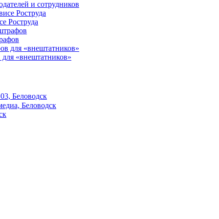
одателей и сотрудников
е Роструда
трафов
 для «внештатников»
03, Беловодск
едиа, Беловодск
ск