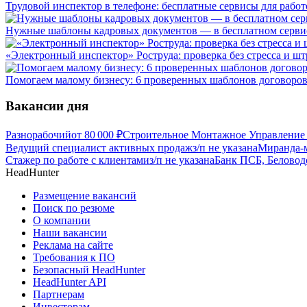
Трудовой инспектор в телефоне: бесплатные сервисы для работ
Нужные шаблоны кадровых документов — в бесплатном сервис
«Электронный инспектор» Роструда: проверка без стресса и ш
Помогаем малому бизнесу: 6 проверенных шаблонов договоров
Вакансии дня
Разнорабочий
от
80 000
₽
Строительное Монтажное Управление 
Ведущий специалист активных продаж
з/п не указана
Миранда-м
Стажер по работе с клиентами
з/п не указана
Банк ПСБ, Беловод
HeadHunter
Размещение вакансий
Поиск по резюме
О компании
Наши вакансии
Реклама на сайте
Требования к ПО
Безопасный HeadHunter
HeadHunter API
Партнерам
Инвесторам