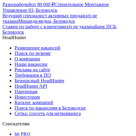
Разнорабочий
от
80 000
₽
Строительное Монтажное
Управление 03, Беловодск
Ведущий специалист активных продаж
з/п не
указана
Миранда-медиа, Беловодск
Стажер по работе с клиентами
з/п не указана
Банк ПСБ,
Беловодск
HeadHunter
Размещение вакансий
Поиск по резюме
О компании
Наши вакансии
Реклама на сайте
Требования к ПО
Безопасный HeadHunter
HeadHunter API
Партнерам
Инвесторам
Каталог компаний
Поиск по вакансиям в Беловодске
Сетка: соцсеть для нетворкинга
Соискателям
hh PRO