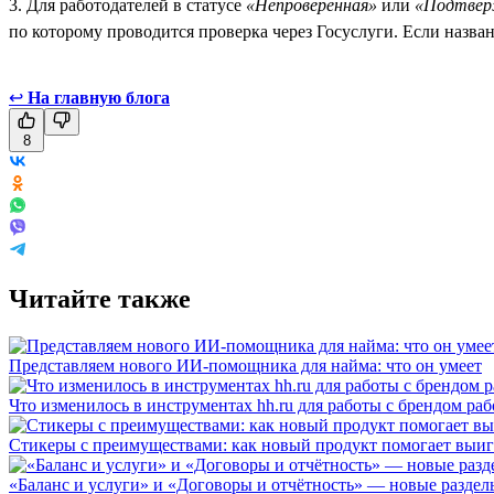
3. Для работодателей в статусе
«Непроверенная»
или
«Подтвер
по которому проводится проверка через Госуслуги. Если назва
↩
На главную блога
8
Читайте также
Представляем нового ИИ-помощника для найма: что он умеет
Что изменилось в инструментах hh.ru для работы с брендом раб
Стикеры с преимуществами: как новый продукт помогает выигр
«Баланс и услуги» и «Договоры и отчётность» — новые разделы