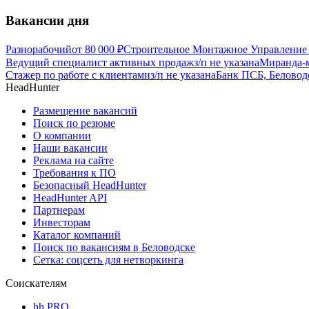
Вакансии дня
Разнорабочий
от
80 000
₽
Строительное Монтажное Управление 
Ведущий специалист активных продаж
з/п не указана
Миранда-м
Стажер по работе с клиентами
з/п не указана
Банк ПСБ, Беловод
HeadHunter
Размещение вакансий
Поиск по резюме
О компании
Наши вакансии
Реклама на сайте
Требования к ПО
Безопасный HeadHunter
HeadHunter API
Партнерам
Инвесторам
Каталог компаний
Поиск по вакансиям в Беловодске
Сетка: соцсеть для нетворкинга
Соискателям
hh PRO