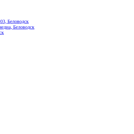
03, Беловодск
едиа, Беловодск
ск