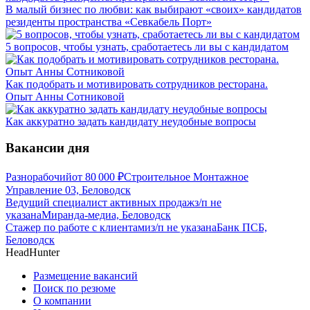
В малый бизнес по любви: как выбирают «своих» кандидатов
резиденты пространства «Севкабель Порт»
5 вопросов, чтобы узнать, сработаетесь ли вы с кандидатом
Как подобрать и мотивировать сотрудников ресторана.
Опыт Анны Сотниковой
Как аккуратно задать кандидату неудобные вопросы
Вакансии дня
Разнорабочий
от
80 000
₽
Строительное Монтажное
Управление 03, Беловодск
Ведущий специалист активных продаж
з/п не
указана
Миранда-медиа, Беловодск
Стажер по работе с клиентами
з/п не указана
Банк ПСБ,
Беловодск
HeadHunter
Размещение вакансий
Поиск по резюме
О компании