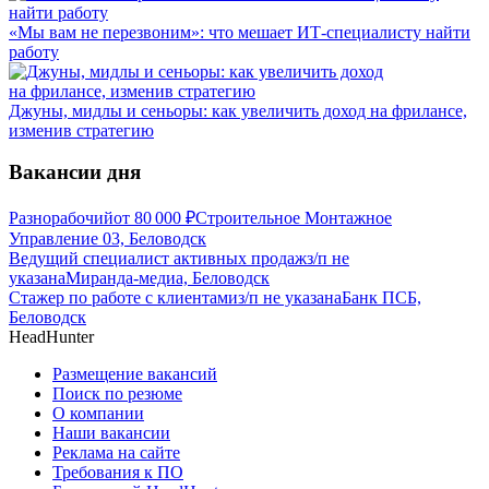
«Мы вам не перезвоним»: что мешает ИТ-специалисту найти
работу
Джуны, мидлы и сеньоры: как увеличить доход на фрилансе,
изменив стратегию
Вакансии дня
Разнорабочий
от
80 000
₽
Строительное Монтажное
Управление 03, Беловодск
Ведущий специалист активных продаж
з/п не
указана
Миранда-медиа, Беловодск
Стажер по работе с клиентами
з/п не указана
Банк ПСБ,
Беловодск
HeadHunter
Размещение вакансий
Поиск по резюме
О компании
Наши вакансии
Реклама на сайте
Требования к ПО