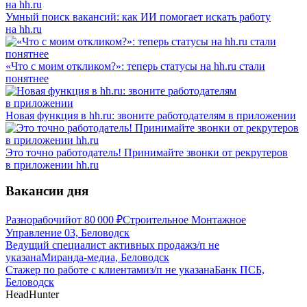
Умный поиск вакансий: как ИИ помогает искать работу
на hh.ru
«Что с моим откликом?»: теперь статусы на hh.ru стали
понятнее
Новая функция в hh.ru: звоните работодателям в приложении
Это точно работодатель! Принимайте звонки от рекрутеров
в приложении hh.ru
Вакансии дня
Разнорабочий
от
80 000
₽
Строительное Монтажное
Управление 03, Беловодск
Ведущий специалист активных продаж
з/п не
указана
Миранда-медиа, Беловодск
Стажер по работе с клиентами
з/п не указана
Банк ПСБ,
Беловодск
HeadHunter