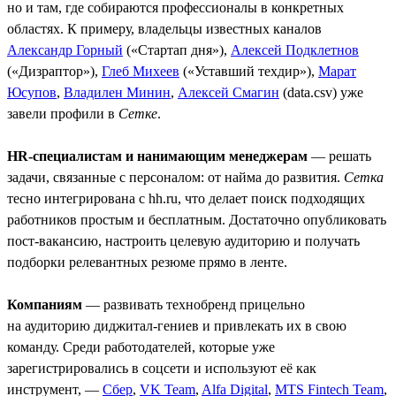
но и там, где собираются профессионалы в конкретных
областях. К примеру, владельцы известных каналов
Александр Горный
(«Стартап дня»),
Алексей Подклетнов
(«Дизраптор»),
Глеб Михеев
(«Уставший техдир»),
Марат
Юсупов
,
Владилен Минин
,
Алексей Смагин
(data.csv) уже
завели профили в
Сетке
.
HR-специалистам и нанимающим менеджерам
— решать
задачи, связанные с персоналом: от найма до развития.
Сетка
тесно интегрирована с hh.ru, что делает поиск подходящих
работников простым и бесплатным. Достаточно опубликовать
пост-вакансию, настроить целевую аудиторию и получать
подборки релевантных резюме прямо в ленте.
Компаниям
— развивать технобренд прицельно
на аудиторию диджитал-гениев и привлекать их в свою
команду. Среди работодателей, которые уже
зарегистрировались в соцсети и используют её как
инструмент, —
Сбер
,
VK Team
,
Alfa Digital
,
MTS Fintech Team
,