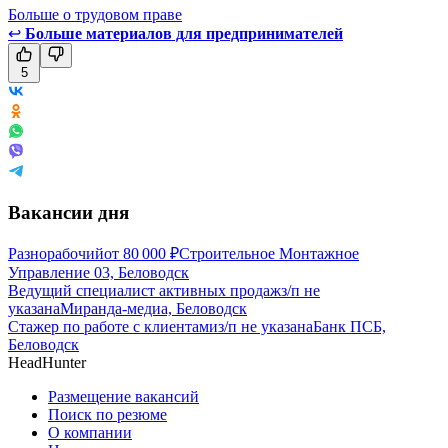
Больше о трудовом праве
↩
Больше материалов для предпринимателей
5
Вакансии дня
Разнорабочий
от
80 000
₽
Строительное Монтажное
Управление 03, Беловодск
Ведущий специалист активных продаж
з/п не
указана
Миранда-медиа, Беловодск
Стажер по работе с клиентами
з/п не указана
Банк ПСБ,
Беловодск
HeadHunter
Размещение вакансий
Поиск по резюме
О компании