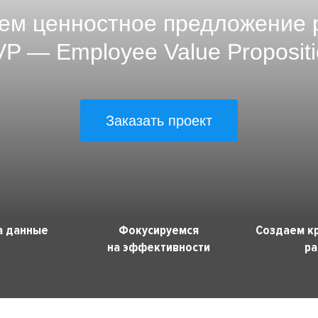
ем ценностное предложение 
VP — Employee Value Propositi
Заказать проект
а данные
Фокусируемся
Создаем к
на эффективности
ра