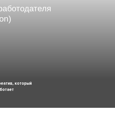
работодателя
on)
реатив, который
ботает