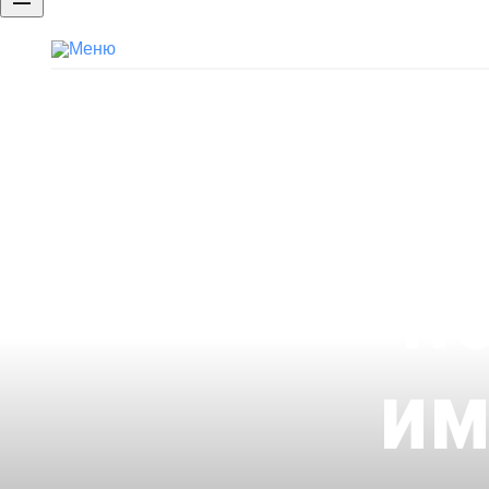
Бренд работодателя
Портфолио
Брендированная страница компан
п
им