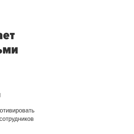
ает
ьми
и
мотивировать
сотрудников