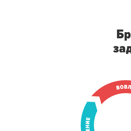
Бр
за