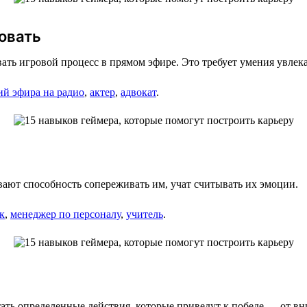
овать
ь игровой процесс в прямом эфире. Это требует умения увлекат
й эфира на радио
,
актер
,
адвокат
.
вают способность сопереживать им, учат считывать их эмоции.
к
,
менеджер по персоналу
,
учитель
.
ть определенные действия, которые приведут к победе — от вни