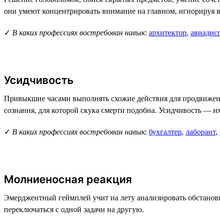
они умеют концентрировать внимание на главном, игнорируя 
✓
В каких профессиях востребован навык
:
архитектор
,
авиадис
Усидчивость
Привыкшие часами выполнять схожие действия для продвижения
сознания, для которой скука смерти подобна. Усидчивость — их
✓
В каких профессиях востребован навык
:
бухгалтер
,
лаборант
,
Молниеносная реакция
Эмерджентный геймплей учит на лету анализировать обстановк
переключаться с одной задачи на другую.