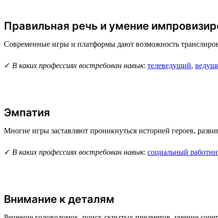
Правильная речь и умение импровизир
Современные игры и платформы дают возможность транслироват
✓
В каких профессиях востребован навык
:
телеведущий
,
ведущи
Эмпатия
Многие игры заставляют проникнуться историей героев, разви
✓
В каких профессиях востребован навык
:
социальный работни
Внимание к деталям
Решение головоломок, поиск скрытых предметов, умение сочета