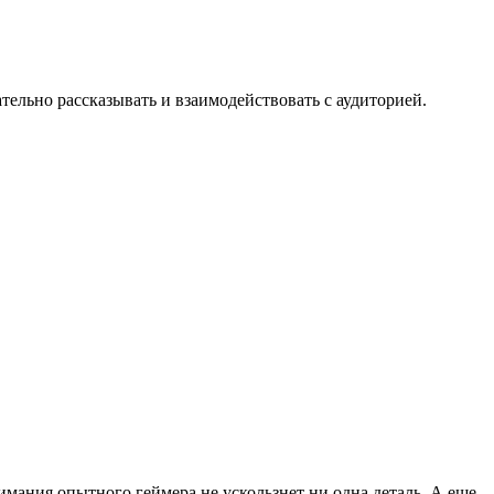
ельно рассказывать и взаимодействовать с аудиторией.
мания опытного геймера не ускользнет ни одна деталь. А еще