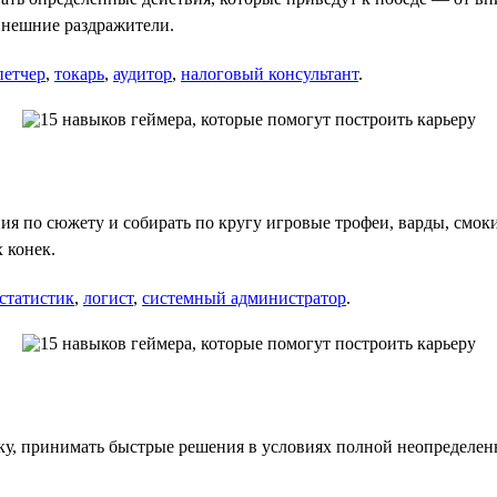
внешние раздражители.
петчер
,
токарь
,
аудитор
,
налоговый консультант
.
 по сюжету и собирать по кругу игровые трофеи, варды, смоки,
 конек.
статистик
,
логист
,
системный администратор
.
у, принимать быстрые решения в условиях полной неопределенн