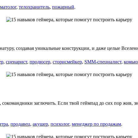
иматолог
,
телохранитель
,
пожарный
.
натуру, создавая уникальные конструкции, и даже целые Вселен
ер
,
сценарист
,
продюсер
,
сторисмейкер
,
SMM-специалист
,
комью
 сокомандники заглючить. Если твой геймпад до сих пор жив, зн
нтра
,
продавец
,
акушер
,
психолог
,
менеджер по продажам
.