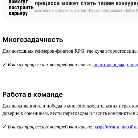
процесса может стать твоим конкуре
Екатерина Князькина, эксперт Карьерного маркетплейса h
Многозадачность
Для дотошных геймеров-фанатов RPG, где куча второстепенных
✓
В каких профессиях востребован навык
:
ивент-менеджер
,
мед
Работа в команде
Для выживания или победы в многопользовательских играх ка
доверие к союзникам, вести переговоры и гасить конфликты в 
✓
В каких профессиях востребован навык
:
разработчик
,
дизайн