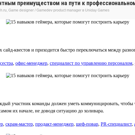
нтным преимуществом на пути к профессиональном
h.ru, Game designer / Gamedev product manager в Uniday Games
 сайд-квестов и приходится быстро переключаться между разно
сестра
,
офис-менеджер
,
специалист по управлению персоналом
,
ждый участник команды должен уметь коммуницировать, чтобы ч
самом их начале, не доводя ситуацию до холивара.
ер
,
скрам-мастер
,
продакт-менеджер
,
шеф-повар
,
PR-специалист
,