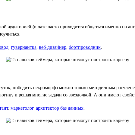
 аудиторией (в чате часто приходится общаться именно на англ
поучиться.
овод
,
гувернантка
,
веб-дизайнер
,
бортпроводник
.
суток, победить некроморфа можно только методичным расчленен
огику и решая многие задачи со звездочкой. А они имеют свойс
тант
,
маркетолог
,
архитектор баз данных
.