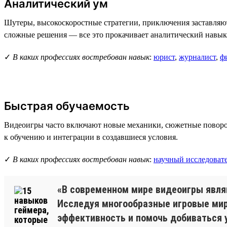
Аналитический ум
Шутеры, высокоскоростные стратегии, приключения заставляют
сложные решения — все это прокачивает аналитический навык 
✓
В каких профессиях востребован навык
:
юрист
,
журналист
,
ф
Быстрая обучаемость
Видеоигры часто включают новые механики, сюжетные поворот
к обучению и интеграции в создавшиеся условия.
✓
В каких профессиях востребован навык
:
научный исследоват
«В современном мире видеоигры явл
Исследуя многообразные игровые мир
эффективность и помочь добиваться у