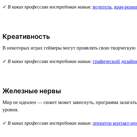
✓
В каких профессиях востребован навык
:
водитель
,
врач-реан
Креативность
В некоторых играх геймеры могут проявлять свою творческую 
✓
В каких профессиях востребован навык
:
графический дизайн
Железные нервы
Мир не идеален — сюжет может зависнуть, программа залагать,
уровня.
✓
В каких профессиях востребован навык
:
оператор контакт-це