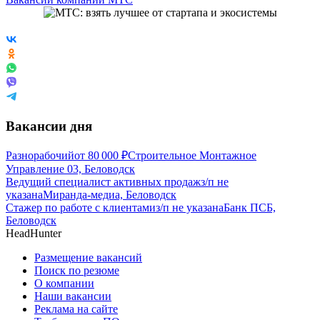
Вакансии дня
Разнорабочий
от
80 000
₽
Строительное Монтажное
Управление 03, Беловодск
Ведущий специалист активных продаж
з/п не
указана
Миранда-медиа, Беловодск
Стажер по работе с клиентами
з/п не указана
Банк ПСБ,
Беловодск
HeadHunter
Размещение вакансий
Поиск по резюме
О компании
Наши вакансии
Реклама на сайте