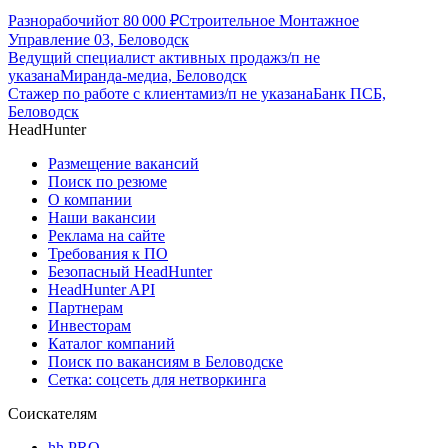
Разнорабочий
от
80 000
₽
Строительное Монтажное
Управление 03, Беловодск
Ведущий специалист активных продаж
з/п не
указана
Миранда-медиа, Беловодск
Стажер по работе с клиентами
з/п не указана
Банк ПСБ,
Беловодск
HeadHunter
Размещение вакансий
Поиск по резюме
О компании
Наши вакансии
Реклама на сайте
Требования к ПО
Безопасный HeadHunter
HeadHunter API
Партнерам
Инвесторам
Каталог компаний
Поиск по вакансиям в Беловодске
Сетка: соцсеть для нетворкинга
Соискателям
hh PRO