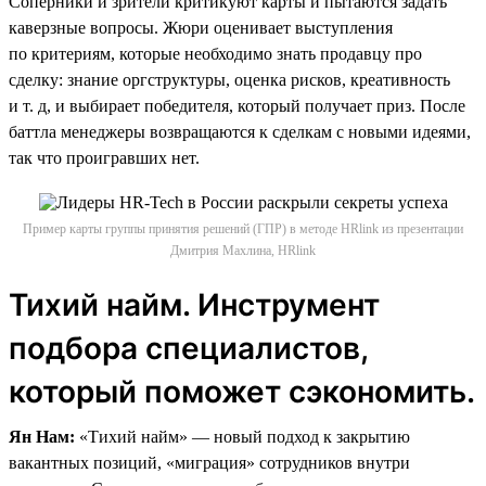
Соперники и зрители критикуют карты и пытаются задать
каверзные вопросы. Жюри оценивает выступления
по критериям, которые необходимо знать продавцу про
сделку: знание оргструктуры, оценка рисков, креативность
и т. д, и выбирает победителя, который получает приз. После
баттла менеджеры возвращаются к сделкам с новыми идеями,
так что проигравших нет.
Пример карты группы принятия решений (ГПР) в методе HRlink из презентации
Дмитрия Махлина, HRlink
Тихий найм. Инструмент
подбора специалистов,
который поможет сэкономить.
Ян Нам:
«Тихий найм» — новый подход к закрытию
вакантных позиций, «миграция» сотрудников внутри