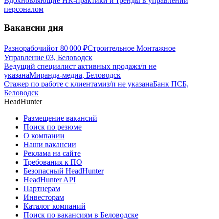
Вдохновляющие HR-практики и тренды в управлении
персоналом
Вакансии дня
Разнорабочий
от
80 000
₽
Строительное Монтажное
Управление 03, Беловодск
Ведущий специалист активных продаж
з/п не
указана
Миранда-медиа, Беловодск
Стажер по работе с клиентами
з/п не указана
Банк ПСБ,
Беловодск
HeadHunter
Размещение вакансий
Поиск по резюме
О компании
Наши вакансии
Реклама на сайте
Требования к ПО
Безопасный HeadHunter
HeadHunter API
Партнерам
Инвесторам
Каталог компаний
Поиск по вакансиям в Беловодске