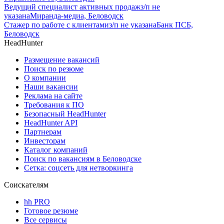
Ведущий специалист активных продаж
з/п не
указана
Миранда-медиа, Беловодск
Стажер по работе с клиентами
з/п не указана
Банк ПСБ,
Беловодск
HeadHunter
Размещение вакансий
Поиск по резюме
О компании
Наши вакансии
Реклама на сайте
Требования к ПО
Безопасный HeadHunter
HeadHunter API
Партнерам
Инвесторам
Каталог компаний
Поиск по вакансиям в Беловодске
Сетка: соцсеть для нетворкинга
Соискателям
hh PRO
Готовое резюме
Все сервисы