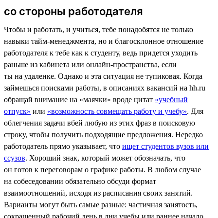
со стороны работодателя
Чтобы и работать, и учиться, тебе понадобятся не только
навыки тайм-менеджмента, но и благосклонное отношение
работодателя к тебе как к студенту, ведь придется уходить
раньше из кабинета или онлайн-пространства, если
ты на удаленке. Однако и эта ситуация не тупиковая. Когда
займешься поисками работы, в описаниях вакансий на hh.ru
обращай внимание на «маячки» вроде цитат
«учебный
отпуск»
или
«возможность совмещать работу и учебу»
. Для
облегчения задачи вбей любую из этих фраз в поисковую
строку, чтобы получить подходящие предложения. Нередко
работодатель прямо указывает, что
ищет студентов вузов или
ссузов
. Хороший знак, который может обозначать, что
он готов к переговорам о графике работы. В любом случае
на собеседовании обязательно обсуди формат
взаимоотношений, исходя из расписания своих занятий.
Варианты могут быть самые разные: частичная занятость,
сокращенный рабочий день в дни учебы или раннее начало