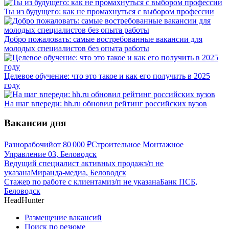
Ты из будущего: как не промахнуться с выбором профессии
Добро пожаловать: самые востребованные вакансии для
молодых специалистов без опыта работы
Целевое обучение: что это такое и как его получить в 2025
году
На шаг впереди: hh.ru обновил рейтинг российских вузов
Вакансии дня
Разнорабочий
от
80 000
₽
Строительное Монтажное
Управление 03, Беловодск
Ведущий специалист активных продаж
з/п не
указана
Миранда-медиа, Беловодск
Стажер по работе с клиентами
з/п не указана
Банк ПСБ,
Беловодск
HeadHunter
Размещение вакансий
Поиск по резюме