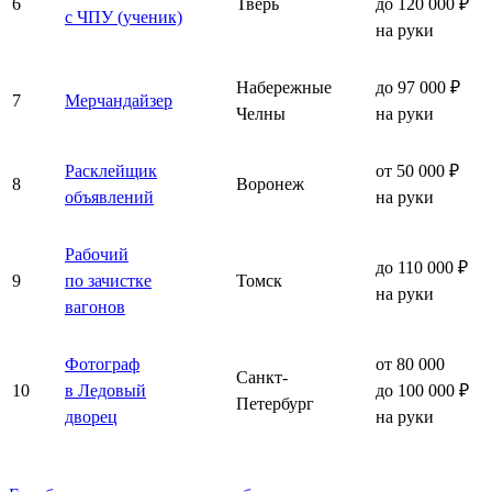
6
Тверь
до 120 000 ₽
с ЧПУ (ученик)
на руки
Набережные
до 97 000 ₽
7
Мерчандайзер
Челны
на руки
Расклейщик
от 50 000 ₽
8
Воронеж
объявлений
на руки
Рабочий
до 110 000 ₽
9
по зачистке
Томск
на руки
вагонов
Фотограф
от 80 000
Санкт-
10
в Ледовый
до 100 000 ₽
Петербург
дворец
на руки