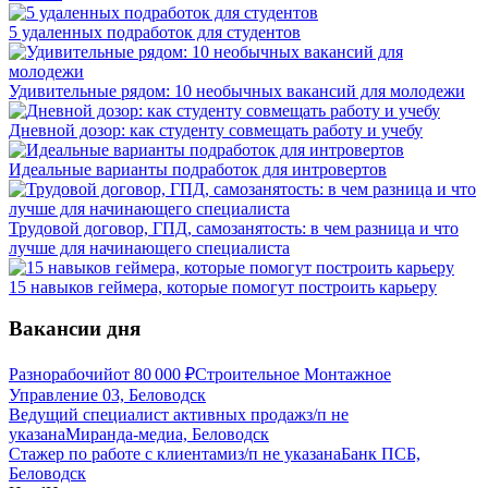
5 удаленных подработок для студентов
Удивительные рядом: 10 необычных вакансий для молодежи
Дневной дозор: как студенту совмещать работу и учебу
Идеальные варианты подработок для интровертов
Трудовой договор, ГПД, самозанятость: в чем разница и что
лучше для начинающего специалиста
15 навыков геймера, которые помогут построить карьеру
Вакансии дня
Разнорабочий
от
80 000
₽
Строительное Монтажное
Управление 03, Беловодск
Ведущий специалист активных продаж
з/п не
указана
Миранда-медиа, Беловодск
Стажер по работе с клиентами
з/п не указана
Банк ПСБ,
Беловодск