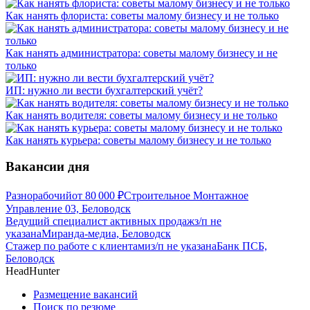
Как нанять флориста: советы малому бизнесу и не только
Как нанять администратора: советы малому бизнесу и не
только
ИП: нужно ли вести бухгалтерский учёт?
Как нанять водителя: советы малому бизнесу и не только
Как нанять курьера: советы малому бизнесу и не только
Вакансии дня
Разнорабочий
от
80 000
₽
Строительное Монтажное
Управление 03, Беловодск
Ведущий специалист активных продаж
з/п не
указана
Миранда-медиа, Беловодск
Стажер по работе с клиентами
з/п не указана
Банк ПСБ,
Беловодск
HeadHunter
Размещение вакансий
Поиск по резюме