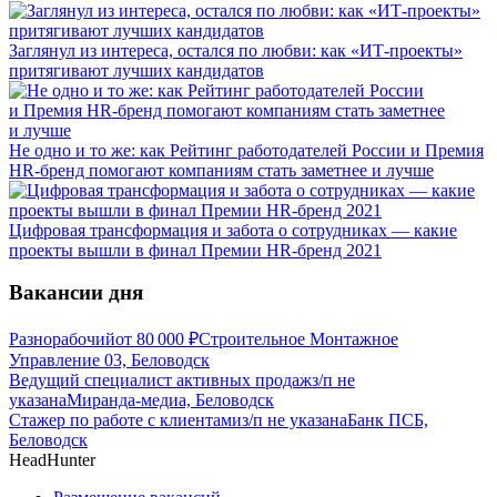
Заглянул из интереса, остался по любви: как «ИТ-проекты»
притягивают лучших кандидатов
Не одно и то же: как Рейтинг работодателей России и Премия
HR-бренд помогают компаниям стать заметнее и лучше
Цифровая трансформация и забота о сотрудниках — какие
проекты вышли в финал Премии HR-бренд 2021
Вакансии дня
Разнорабочий
от
80 000
₽
Строительное Монтажное
Управление 03, Беловодск
Ведущий специалист активных продаж
з/п не
указана
Миранда-медиа, Беловодск
Стажер по работе с клиентами
з/п не указана
Банк ПСБ,
Беловодск
HeadHunter