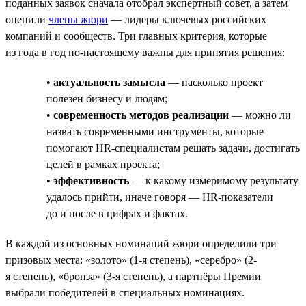
поданных заявок сначала отобрал экспертный совет, а затем
оценили
члены жюри
— лидеры ключевых российских
компаний и сообществ. Три главных критерия, которые
из года в год по-настоящему важны для принятия решения:
•
актуальность замысла
— насколько проект
полезен бизнесу и людям;
•
современность методов реализации
— можно ли
назвать современными инструменты, которые
помогают HR-специалистам решать задачи, достигать
целей в рамках проекта;
•
эффективность
— к какому измеримому результату
удалось прийти, иначе говоря — HR-показатели
до и после в цифрах и фактах.
В каждой из основных номинаций жюри определили три
призовых места: «золото» (1-я степень), «серебро» (2-
я степень), «бронза» (3-я степень), а партнёры Премии
выбрали победителей в специальных номинациях.