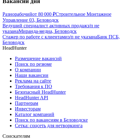
Вакансии дня
Разнорабочий
от
80 000
₽
Строительное Монтажное
Управление 03, Беловодск
Ведущий специалист активных продаж
з/п не
указана
Миранда-медиа, Беловодск
Стажер по работе с клиентами
з/п не указана
Банк ПСБ,
Беловодск
HeadHunter
Размещение вакансий
Поиск по резюме
О компании
Наши вакансии
Реклама на сайте
Требования к ПО
Безопасный HeadHunter
HeadHunter API
Партнерам
Инвесторам
Каталог компаний
Поиск по вакансиям в Беловодске
Сетка: соцсеть для нетворкинга
Соискателям