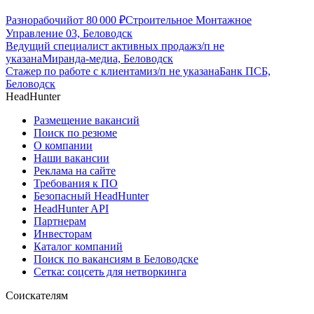
Разнорабочий
от
80 000
₽
Строительное Монтажное
Управление 03, Беловодск
Ведущий специалист активных продаж
з/п не
указана
Миранда-медиа, Беловодск
Стажер по работе с клиентами
з/п не указана
Банк ПСБ,
Беловодск
HeadHunter
Размещение вакансий
Поиск по резюме
О компании
Наши вакансии
Реклама на сайте
Требования к ПО
Безопасный HeadHunter
HeadHunter API
Партнерам
Инвесторам
Каталог компаний
Поиск по вакансиям в Беловодске
Сетка: соцсеть для нетворкинга
Соискателям