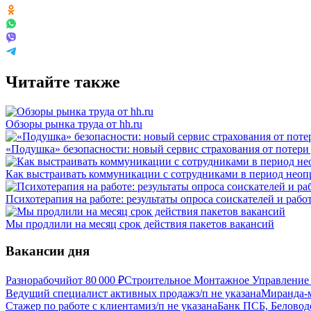
Читайте также
Обзоры рынка труда от hh.ru
«Подушка» безопасности: новый сервис страхования от потери
Как выстраивать коммуникации с сотрудниками в период неоп
Психотерапия на работе: результаты опроса соискателей и рабо
Мы продлили на месяц срок действия пакетов вакансий
Вакансии дня
Разнорабочий
от
80 000
₽
Строительное Монтажное Управление 
Ведущий специалист активных продаж
з/п не указана
Миранда-м
Стажер по работе с клиентами
з/п не указана
Банк ПСБ, Беловод