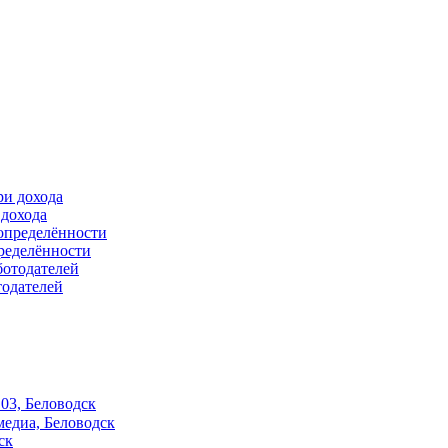
 дохода
ределённости
тодателей
03, Беловодск
едиа, Беловодск
ск