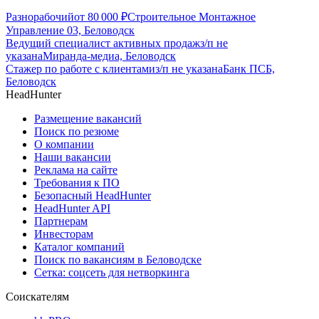
Разнорабочий
от
80 000
₽
Строительное Монтажное
Управление 03, Беловодск
Ведущий специалист активных продаж
з/п не
указана
Миранда-медиа, Беловодск
Стажер по работе с клиентами
з/п не указана
Банк ПСБ,
Беловодск
HeadHunter
Размещение вакансий
Поиск по резюме
О компании
Наши вакансии
Реклама на сайте
Требования к ПО
Безопасный HeadHunter
HeadHunter API
Партнерам
Инвесторам
Каталог компаний
Поиск по вакансиям в Беловодске
Сетка: соцсеть для нетворкинга
Соискателям