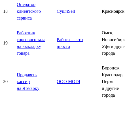
Оператор
18
клиентского
СушиSell
Красноярск
сервиса
Работник
Омск,
торгового зала
Работа — это
Новосибирск
19
на выкладку
просто
Уфа и други
товара
города
Воронеж,
Продавец-
Краснодар,
20
кассир
ООО MODI
Пермь
на Ярмарку
и другие
города