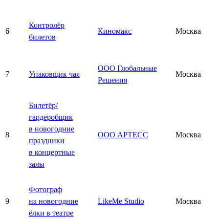
Контролёр
6
Киномакс
Москва
билетов
ООО Глобальные
7
Упаковщик чая
Москва
Решения
Билетёр/
гардеробщик
в новогодние
8
ООО АРТЕСС
Москва
праздники
в концертные
залы
Фотограф
9
на новогодние
LikeMe Studio
Москва
ёлки в театре