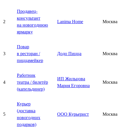
Продавец-
консультант
2
Lanima Home
Москва
на новогоднюю
ярмарку
Повар
3
в ресторан /
Додо Пицца
Москва
пиццамейкер
Работник
ИП Жильцова
4
театра / билетёр
Москва
Мария Егоровна
(капельдинер)
Курьер
(доставка
5
ООО Курьерист
Москва
новогодних
подарков)