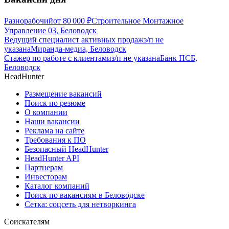
Разнорабочий
от
80 000
₽
Строительное Монтажное
Управление 03, Беловодск
Ведущий специалист активных продаж
з/п не
указана
Миранда-медиа, Беловодск
Стажер по работе с клиентами
з/п не указана
Банк ПСБ,
Беловодск
HeadHunter
Размещение вакансий
Поиск по резюме
О компании
Наши вакансии
Реклама на сайте
Требования к ПО
Безопасный HeadHunter
HeadHunter API
Партнерам
Инвесторам
Каталог компаний
Поиск по вакансиям в Беловодске
Сетка: соцсеть для нетворкинга
Соискателям