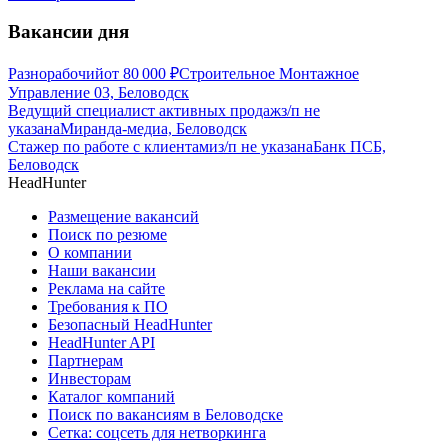
Вакансии дня
Разнорабочий
от
80 000
₽
Строительное Монтажное
Управление 03, Беловодск
Ведущий специалист активных продаж
з/п не
указана
Миранда-медиа, Беловодск
Стажер по работе с клиентами
з/п не указана
Банк ПСБ,
Беловодск
HeadHunter
Размещение вакансий
Поиск по резюме
О компании
Наши вакансии
Реклама на сайте
Требования к ПО
Безопасный HeadHunter
HeadHunter API
Партнерам
Инвесторам
Каталог компаний
Поиск по вакансиям в Беловодске
Сетка: соцсеть для нетворкинга