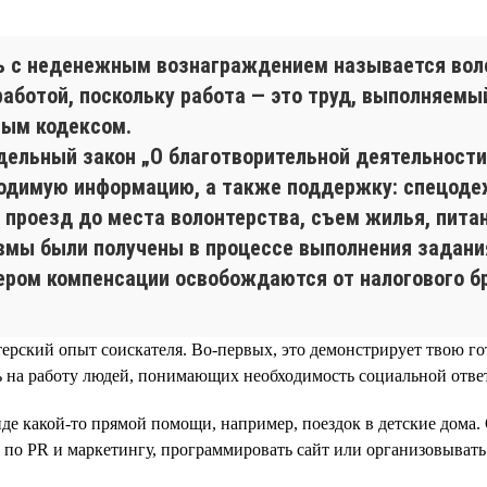
ь с неденежным вознаграждением называется воло
аботой, поскольку работа — это труд, выполняемы
вым кодексом.
ельный закон „О благотворительной деятельности 
ходимую информацию, а также поддержку: спецоде
проезд до места волонтерства, съем жилья, питан
авмы были получены в процессе выполнения задани
тером компенсации освобождаются от налогового б
ерский опыт соискателя. Во-первых, это демонстрирует твою го
 на работу людей, понимающих необходимость социальной ответ
де какой-то прямой помощи, например, поездок в детские дома
 по PR и маркетингу, программировать сайт или организовывать