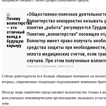
напрямую связана с твоей профессиональной сферой.
«Общественно-полезная деятельност
Волонтерство некорректно называть р
понятие „работа“ регулируется Трудо
Понятию „волонтерство“ посвящен отд
Волонтер имеет право получать необ
средства защиты при необходимости, 
оплата медицинских счетов, если тр
случаев. При этом полученные волон
Светлана Шабронова, юрист hh.ru
Сейчас работодатели все больше обращают внимание на волонт
вторых, современные тенденции подталкивают компании брать
Иногда люди ошибочно представляют волонтерство только в ви
консультации некоммерческим организациям, оказывать услуги
тебе.