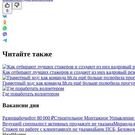
6
Читайте также
Как отбирают лучших стажеров и создают из них кадровый рез
Грамотный ход: как команда hh.ru ещё больше полюбила прогул
Где поработать волонтером
Вакансии дня
Разнорабочий
от
80 000
₽
Строительное Монтажное Управление 
Ведущий специалист активных продаж
з/п не указана
Миранда-м
Стажер по работе с клиентами
з/п не указана
Банк ПСБ, Беловод
HeadHunter