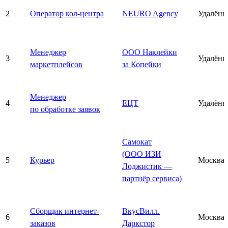
2
Оператор кол-центра
NEURO Agency
Удалённ
Менеджер
ООО Наклейки
3
Удалённ
маркетплейсов
за Копейки
Менеджер
4
ЕЦТ
Удалённ
по обработке заявок
Самокат
(ООО ИЗИ
5
Курьер
Москва
Лоджистик —
партнёр сервиса)
Сборщик интернет-
ВкусВилл.
6
Москва
заказов
Даркстор