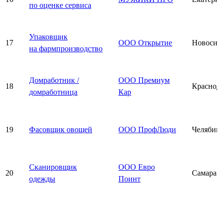
по оценке сервиса
Упаковщик
17
ООО Открытие
Новосиб
на фармпроизводство
Домработник /
ООО Премиум
18
Краснод
домработница
Кар
19
Фасовщик овощей
ООО ПрофЛюди
Челябин
Сканировщик
ООО Евро
20
Самара
одежды
Поинт