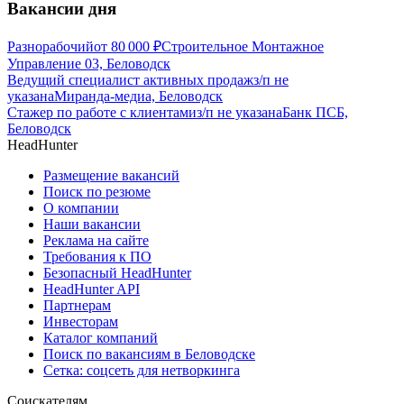
Вакансии дня
Разнорабочий
от
80 000
₽
Строительное Монтажное
Управление 03, Беловодск
Ведущий специалист активных продаж
з/п не
указана
Миранда-медиа, Беловодск
Стажер по работе с клиентами
з/п не указана
Банк ПСБ,
Беловодск
HeadHunter
Размещение вакансий
Поиск по резюме
О компании
Наши вакансии
Реклама на сайте
Требования к ПО
Безопасный HeadHunter
HeadHunter API
Партнерам
Инвесторам
Каталог компаний
Поиск по вакансиям в Беловодске
Сетка: соцсеть для нетворкинга
Соискателям