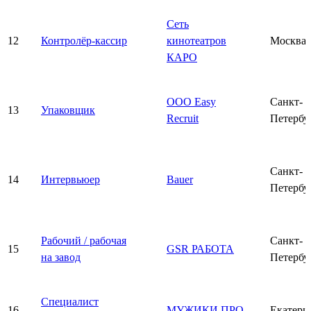
Сеть
12
Контролёр-кассир
кинотеатров
Москва
КАРО
ООО Easy
Санкт-
13
Упаковщик
Recruit
Петербу
Санкт-
14
Интервьюер
Bauer
Петербу
Рабочий / рабочая
Санкт-
15
GSR РАБОТА
на завод
Петербу
Специалист
16
МУЖИКИ ПРО
Екатери